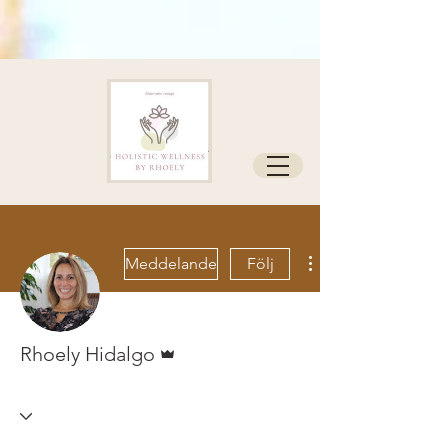
Meddelande
Följ
Admin
Rhoely Hidalgo