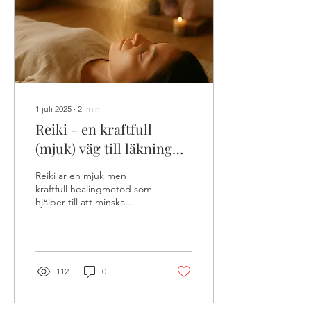
är energi, medvetande och
andlig närvaro i en...
1 juli 2025
∙
2
min
Reiki - en kraftfull
(mjuk) väg till läkning
och balans 🌿
Reiki är en mjuk men
kraftfull healingmetod som
hjälper till att minska
stress, balansera energi
och skapa inre ro.
Forskning visar att Reiki,
även på distans, kan ge
verkliga effekter som
112
0
förbättrad sömn,
smärtlindring och stärkt
immunförsvar. En vacker