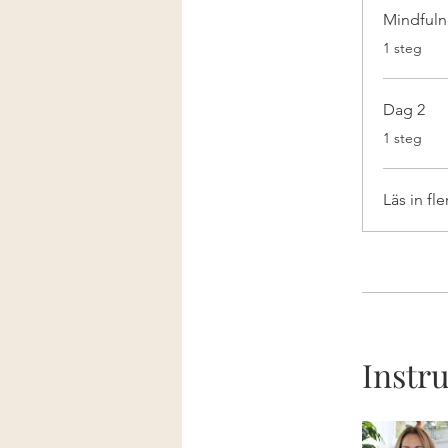
Mindfuln
.
1 steg
Dag 2
.
1 steg
Läs in fle
Instr