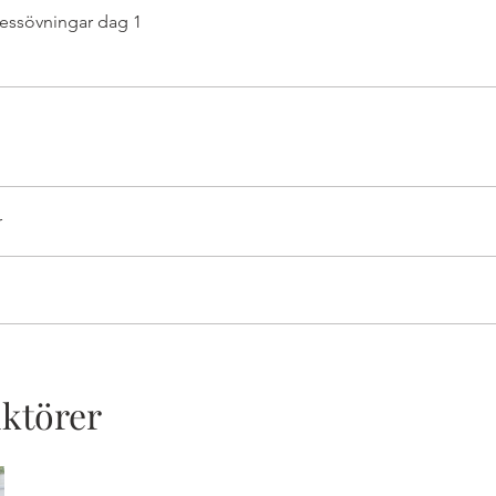
essövningar dag 1
r
uktörer