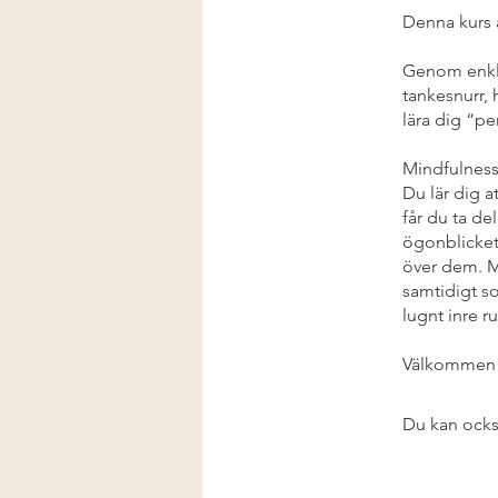
Denna kurs ä
Genom enkla 
tankesnurr, 
lära dig “pe
Mindfulness
Du lär dig 
får du ta de
ögonblicket
över dem. M
samtidigt so
lugnt inre r
Välkommen ti
Du kan ocks