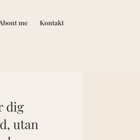
About me
Kontakt
Logga in
r dig
d, utan