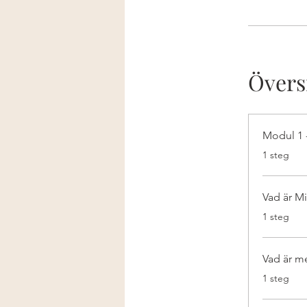
Övers
Modul 1 
.
1 steg
Vad är M
.
1 steg
Vad är m
.
1 steg