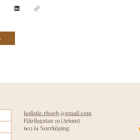
a
holistic.rhoely@gmail.com
Fjärilsgatan 19 (Arium
)
603 61 Norrköping