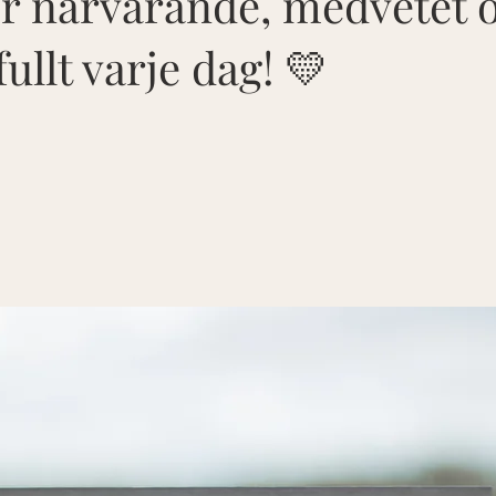
r närvarande, medvetet 
ullt varje dag! 💛