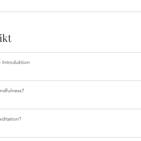
ikt
- Introduktion
indfulness?
editation?