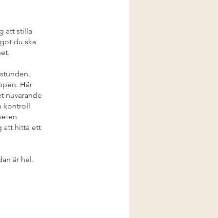
att stilla
ågot du ska
et.
 stunden.
oppen. Här
det nuvarande
 kontroll
veten
tt hitta ett
an är hel.