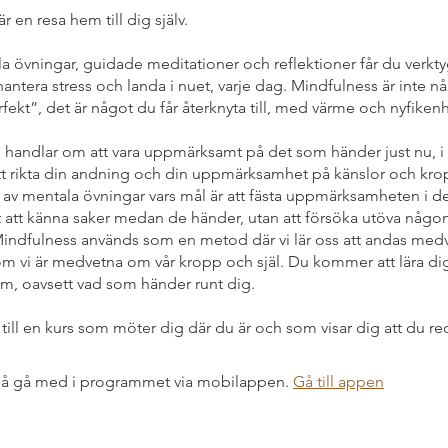
r en resa hem till dig själv.
övningar, guidade meditationer och reflektioner får du verktyg 
hantera stress och landa i nuet, varje dag. Mindfulness är inte n
rfekt”, det är något du får återknyta till, med värme och nyfikenh
 handlar om att vara uppmärksamt på det som händer just nu, i
att rikta din andning och din uppmärksamhet på känslor och kr
l av mentala övningar vars mål är att fästa uppmärksamheten i 
 att känna saker medan de händer, utan att försöka utöva någon
indfulness används som en metod där vi lär oss att andas med
m vi är medvetna om vår kropp och själ. Du kommer att lära dig a
um, oavsett vad som händer runt dig.
ll en kurs som möter dig där du är och som visar dig att du red
å gå med i programmet via mobilappen.
Gå till appen