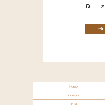
Delt
Home
This month
Reiki