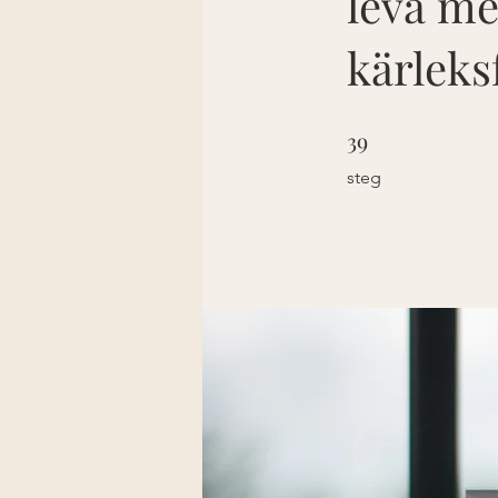
leva me
kärleksf
39
39 steg
steg