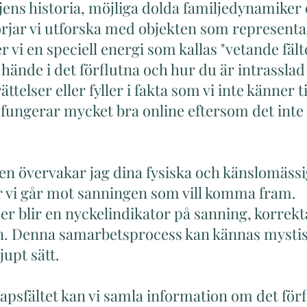
ljens historia, möjliga dolda familjedynamiker
örjar vi utforska med objekten som represent
vi en speciell energi som kallas "vetande fälte
hände i det förflutna och hur du är intrasslad i
telser eller fyller i fakta som vi inte känner t
t fungerar mycket bra online eftersom det inte 
en övervakar jag dina fysiska och känslomässi
r vi går mot sanningen som vill komma fram.
 blir en nyckelindikator på sanning, korrekta
n. Denna samarbetsprocess kan kännas mysti
jupt sätt.
apsfältet kan vi samla information om det för