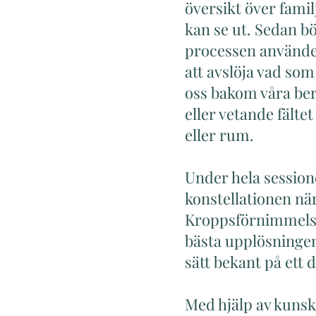
översikt över fami
kan se ut. Sedan b
processen använder 
att avslöja vad som 
oss bakom våra berät
eller vetande fälte
eller rum.
Under hela session
konstellationen nä
Kroppsförnimmelser
bästa upplösninge
sätt bekant på ett d
Med hjälp av kunsk