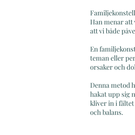
Familjekonstell
Han menar att v
att vi både påv
En familjekonst
teman eller per
orsaker och do
Denna metod har
hakat upp sig 
kliver in i fält
och balans.