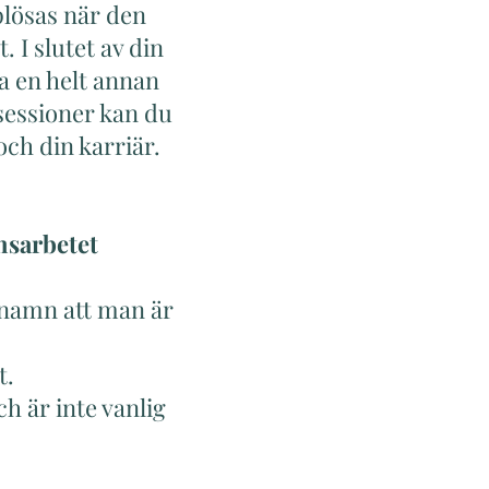
plösas när den
 I slutet av din
a en helt annan
 sessioner kan du
och din karriär.
onsarbetet
 namn att man är
t.
h är inte vanlig