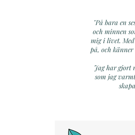
"På bara en se
och minnen som
mig i livet. Me
på, och känner
Jag har gjort 
som jag varmt
skapa