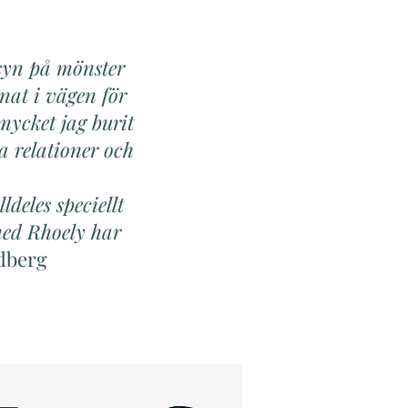
 syn på mönster
nat i vägen för
mycket jag burit
 relationer och
deles speciellt
med Rhoely har
dberg