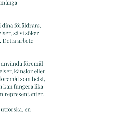
r många
 dina föräldrars,
ser, så vi söker
t. Detta arbete
att använda föremål
lser, känslor eller
 föremål som helst,
n kan fungera lika
m representanter.
 utforska, en