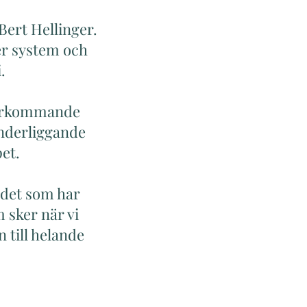
Bert Hellinger.
er system och
.
 återkommande
underliggande
et.
 det som har
 sker när vi
n till helande