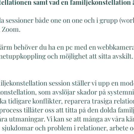
ellationen samt vad en familjekonstellation ä
la sessioner både one on one och i grupp (wo
ia Zoom.
 skärm behöver du ha en pc med en webbkamera
rnetuppkoppling och möjlighet att sitta avskilt
iljekonstellation session ställer vi upp en mode
onstellation, som avslöjar skador på systemniv
ika tidigare konflikter, reparera trasiga relati
rocess tillåter oss att titta på den dolda fam
a utmaningar. Vi kan se att många av våra k
sjukdomar och problem i relationer, arbete o