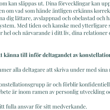
om kan släppas ut. Dina förvecklingar kan up
en om vad som hände äntligen erkänns korrekt.
na dig lättare, avslappnad och obelastad och h
esystem. Med tiden och kanske med ytterligare
 hel och närvarande i ditt liv, dina relationer 
tt känna till inför deltagandet av konstellati
mmer alla deltagare att skriva under med sina
konstellationsgrupp är och förblir konfidentiell
rbete är inom ramen av personlig utveckling oc
sitt fulla ansvar för sitt medverkande.