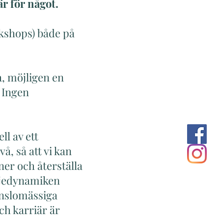
r för något.
rkshops) både på
, möjligen en
. Ingen
ll av ett
å, så att vi kan
oner och återställa
iljedynamiken
änslomässiga
ch karriär är