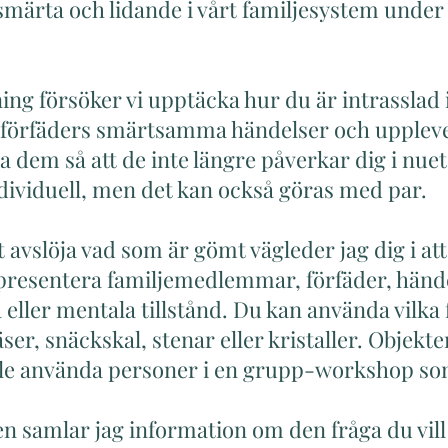
t smärta och lidande i vårt familjesystem unde
ng försöker vi upptäcka hur du är intrasslad i
 förfäders smärtsamma händelser och upplevel
ösa dem så att de inte längre påverkar dig i nue
ndividuell, men det kan också göras med par.
 att avslöja vad som är gömt vägleder jag dig i 
 representera familjemedlemmar, förfäder, hände
a eller mentala tillstånd. Du kan använda vilka
ser, snäckskal, stenar eller kristaller. Objekte
lle använda personer i en grupp-workshop so
en samlar jag information om den fråga du vill