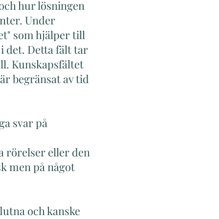
 och hur lösningen
anter. Under
t" som hjälper till
 det. Detta fält tar
ill. Kunskapsfältet
är begränsat av tid
ga svar på
 rörelser eller den
sk men på något
flutna och kanske