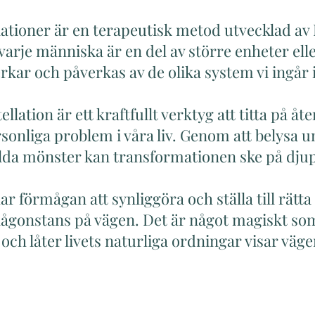
ationer är en terapeutisk metod utvecklad av 
arje människa är en del av större enheter ell
erkar och påverkas av de olika system vi ingår i
ellation är ett kraftfullt verktyg att titta på
sonliga problem i våra liv. Genom att belysa 
lda mönster kan transformationen ske på djup
 förmågan att synliggöra och ställa till rätta
någonstans på vägen. Det är något magiskt som
et och låter livets naturliga ordningar visar väge