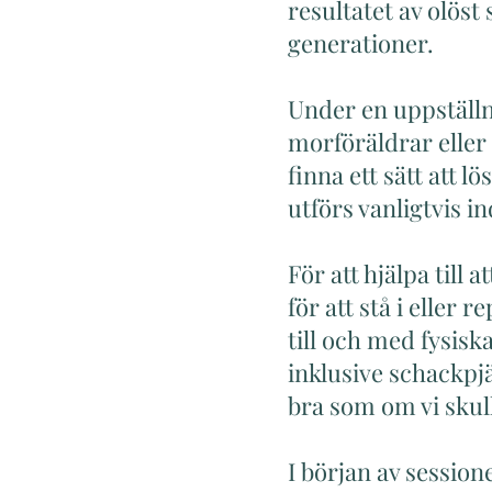
resultatet av olös
generationer.
Under en uppställni
morföräldrar eller
finna ett sätt att l
utförs vanligtvis i
För att hjälpa till
för att stå i eller
till och med fysisk
inklusive schackpjä
bra som om vi sku
I början av session