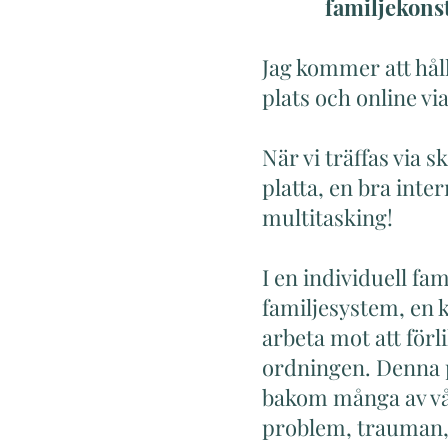
familjekonst
Jag kommer att hål
plats och online v
När vi träffas via
platta, en bra inte
multitasking!
I en individuell fam
familjesystem, en k
arbeta mot att förl
ordningen. Denna p
bakom många av vår
problem, trauman, 