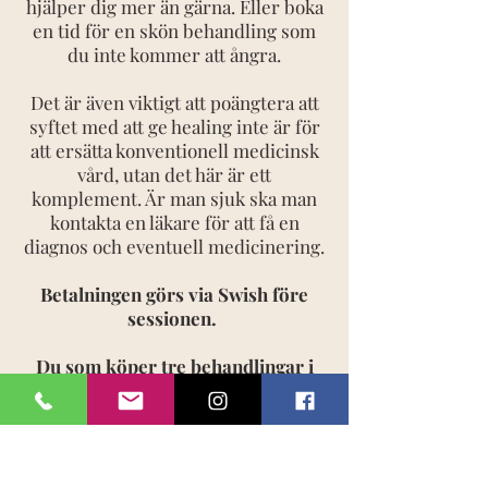
hjälper dig mer än gärna. Eller boka
en tid för en skön behandling som
du inte kommer att ångra.
Det är även viktigt att poängtera att
syftet med att ge healing inte är för
att ersätta konventionell medicinsk
vård, utan det här är ett
komplement. Är man sjuk ska man
kontakta en läkare för att få en
diagnos och eventuell medicinering.
Betalningen görs via Swish före
sessionen.
Du som köper tre behandlingar i
följd får 10% rabatt på den totala
summan, dvs att du betalar 1350 kr
för tre behandlingar (ord.pris 1500
kr). OBS! Hela summan betalas vid
första tillfället och ska användas