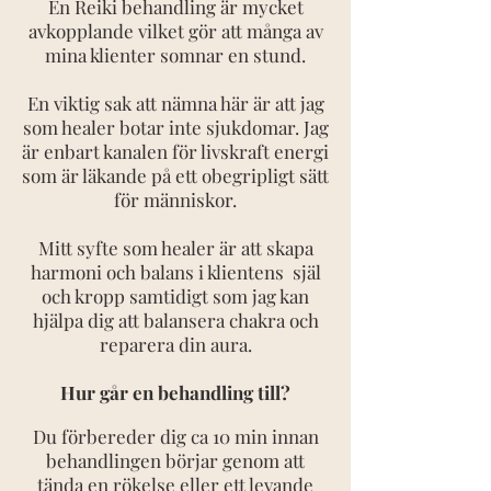
En Reiki behandling är mycket
avkopplande vilket gör att många av
mina klienter somnar en stund.
En viktig sak att nämna här är att jag
som healer botar inte sjukdomar. Jag
är enbart kanalen för livskraft energi
som är läkande på ett obegripligt sätt
för människor.
Mitt syfte som healer är att skapa
harmoni och balans i klientens själ
och kropp samtidigt som jag kan
hjälpa dig att balansera chakra och
reparera din aura.
Hur går en behandling till?
Du förbereder dig ca 10 min innan
behandlingen börjar genom att
tända en rökelse eller ett levande