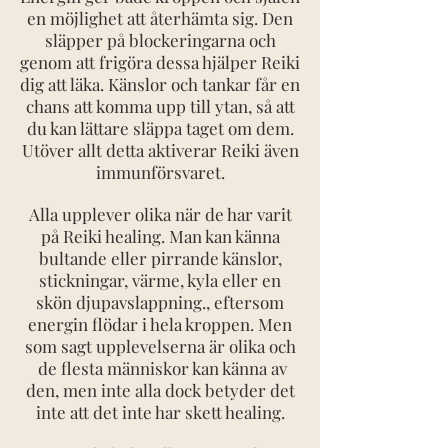
en möjlighet att återhämta sig. Den
släpper på blockeringarna och
genom att frigöra dessa hjälper Reiki
dig att läka. Känslor och tankar får en
chans att komma upp till ytan, så att
du kan lättare släppa taget om dem.
Utöver allt detta aktiverar Reiki även
immunförsvaret.
Alla upplever olika när de har varit
på Reiki healing. Man kan känna
bultande eller pirrande känslor,
stickningar, värme, kyla eller en
skön djupavslappning., eftersom
energin flödar i hela kroppen. Men
som sagt upplevelserna är olika och
de flesta människor kan känna av
den, men inte alla dock betyder det
inte att det inte har skett healing.