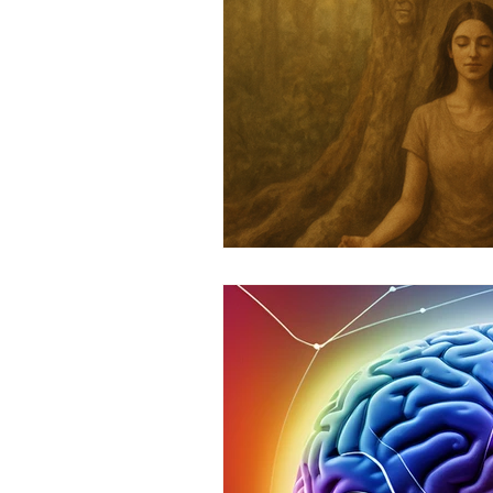
Traumabearbetning
Terap
Andligt växande
Relationer