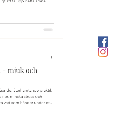
digt att ta upp detta ämne.
a - mjuk och
gående, återhämtande praktik
a ner, minska stress och
eta vad som händer under ett
hälsofördelar – och varför den
tyg för bättre vila.