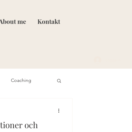
About me
Kontakt
Logga in
Coaching
et
Stresshantering
tioner och
Realtioner och familj