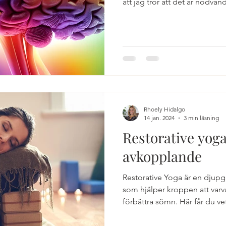
att jag tror att det är nödvän
Rhoely Hidalgo
14 jan. 2024
3 min läsning
Restorative yog
avkopplande
Restorative Yoga är en djup
som hjälper kroppen att varv
förbättra sömn. Här får du v
pass, grundprinciperna, alla 
här yogan är ett kraftfullt verk