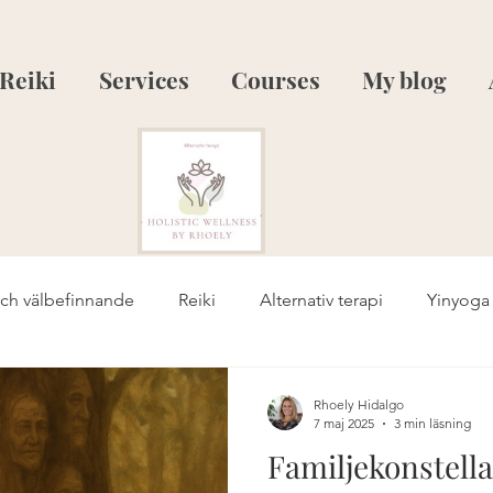
Reiki
Services
Courses
My blog
och välbefinnande
Reiki
Alternativ terapi
Yinyoga
ess
Yinyoga eld-element
Yinyoga och metall-element
Rhoely Hidalgo
7 maj 2025
3 min läsning
Familjekonstella
e
Personlig utveckling
Läkning
Holistisk hälsa