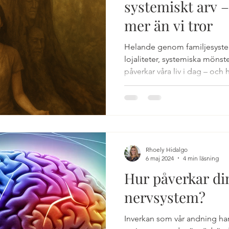
systemiskt arv –
mer än vi tror
i och metoder
Självläkning
Energiarbete
Spiritual
Helande genom familjesyste
lojaliteter, systemiska mönst
påverkar våra liv i dag – och 
 och familj
Avslappning och återhämtning
Vila nervs
och framgång genom familjek
Rhoely Hidalgo
6 maj 2024
4 min läsning
Hur påverkar di
nervsystem?
Inverkan som vår andning har 