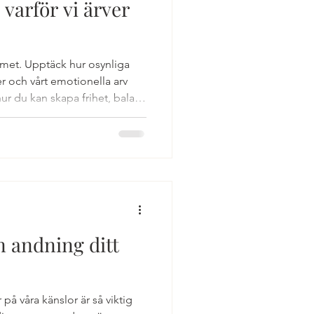
 varför vi ärver
itet
met. Upptäck hur osynliga
er och vårt emotionella arv
hur du kan skapa frihet, balans
ystemet
onstellationer.
n andning ditt
på våra känslor är så viktig