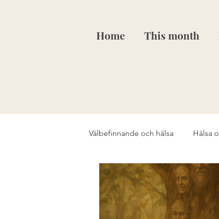
Home
This month
Välbefinnande och hälsa
Hälsa 
Restorative yoga
Mindfuln
EFT-tapping
Välbefinnand