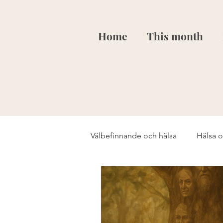
Home
This month
Välbefinnande och hälsa
Hälsa 
Restorative yoga
Mindfuln
EFT-tapping
Välbefinnand