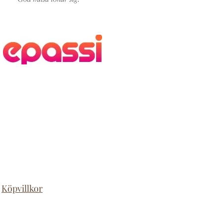
|
Köpvillkor