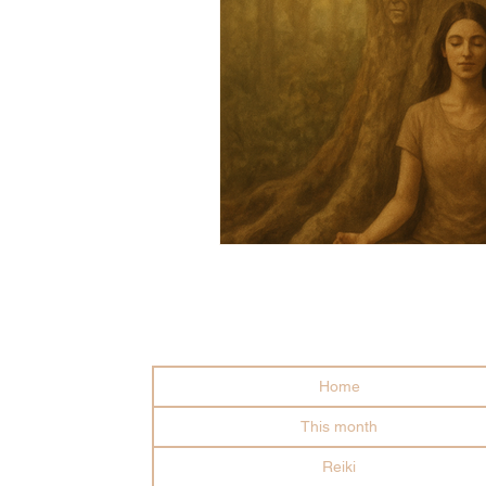
Traumabearbetning
Terap
Andligt växande
Relationer
Home
This month
Reiki