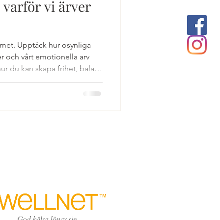
 varför vi ärver
itet
met. Upptäck hur osynliga
er och vårt emotionella arv
hur du kan skapa frihet, balans
ystemet
onstellationer.