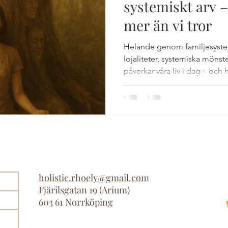
systemiskt arv –
mer än vi tror
i och metoder
Självläkning
Energiarbete
Spiritual
Helande genom familjesyste
lojaliteter, systemiska mönst
påverkar våra liv i dag – och 
 och familj
Avslappning och återhämtning
Vila nervs
och framgång genom familjek
holistic.rhoely@gmail.com
Fjärilsgatan 19 (Arium
)
603 61 Norrköping