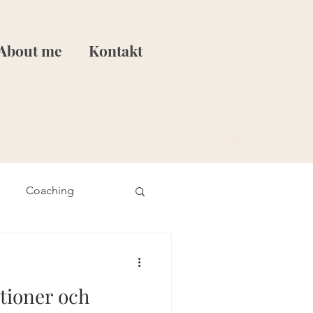
About me
Kontakt
Logga in
Coaching
et
Stresshantering
tioner och
Realtioner och familj