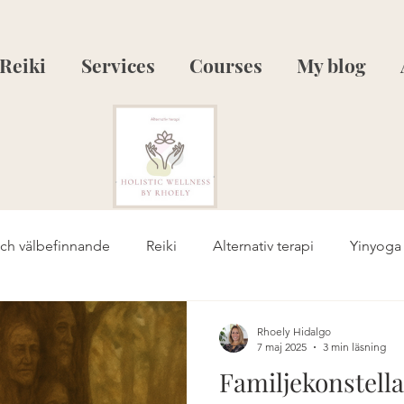
Reiki
Services
Courses
My blog
och välbefinnande
Reiki
Alternativ terapi
Yinyoga
ess
Yinyoga eld-element
Yinyoga och metall-element
Rhoely Hidalgo
7 maj 2025
3 min läsning
Familjekonstella
e
Personlig utveckling
Läkning
Holistisk hälsa